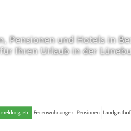
 Pensionen und Hotels in Ber
für Ihren Urlaub in der Lüneb
nmeldung, etc.
Ferienwohnungen
Pensionen
Landgasthöf