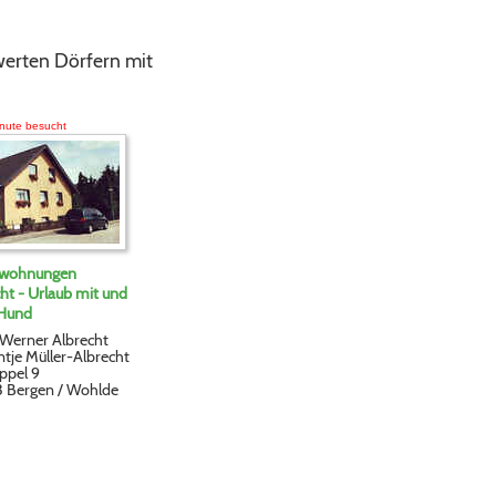
werten Dörfern mit
inute besucht
nwohnungen
ht - Urlaub mit und
Hund
Werner Albrecht
tje Müller-Albrecht
ppel 9
 Bergen / Wohlde