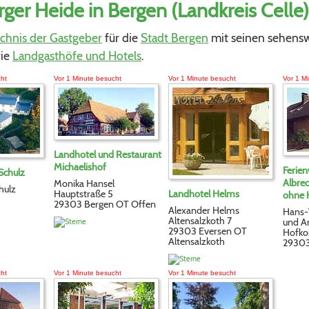
ger Heide in Bergen (Landkreis Celle)
ichnis der Gastgeber
für die
Stadt Bergen
mit seinen sehens
ie
Landgasthöfe und Hotels
.
cht
Vor 1 Minute besucht
Vor 1 Minute besucht
Vor 1 M
Landhotel und Restaurant
Michaelishof
Ferie
Schulz
Albrec
Monika Hansel
hulz
Hauptstraße 5
Landhotel Helms
ohne 
29303 Bergen OT Offen
Alexander Helms
Hans-
Altensalzkoth 7
und An
29303 Eversen OT
Hofko
Altensalzkoth
29303
cht
Vor 1 Minute besucht
Vor 1 Minute besucht